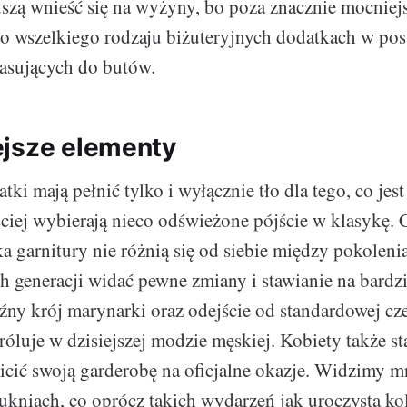
uszą wnieść się na wyżyny, bo poza znacznie mocnie
 o wszelkiego rodzaju biżuteryjnych dodatkach w po
asujących do butów.
jsze elementy
ki mają pełnić tylko i wyłącznie tło dla tego, co jes
ciej wybierają nieco odświeżone pójście w klasykę. 
ka garnitury nie różnią się od siebie między pokoleni
 generacji widać pewne zmiany i stawianie na bardz
źny krój marynarki oraz odejście od standardowej cz
óluje w dzisiejszej modzie męskiej. Kobiety także sta
icić swoją garderobę na oficjalne okazje. Widzimy 
ukniach, co oprócz takich wydarzeń jak uroczysta kol