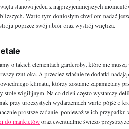
święta stanowi jeden z najprzyjemniejszych momentów
jbliższych. Warto tym doniosłym chwilom nadać jeszc
troju poprzez swój ubiór oraz wystrój wnętrza.
detale
my o takich elementach garderoby, które nie muszą 
wszy rzut oka. A przecież właśnie te dodatki nadają 
wiedniego klimatu, którzy zostanie zapamiętany pr
y stole wigilijnym. Na co dzień często wystarczy deli
dnak przy uroczystych wydarzeniach warto pójść o kro
acznie prostsze zadanie, ponieważ w ich przypadku 
nki do mankietów
oraz ewentualnie świeżo przystrzyżo