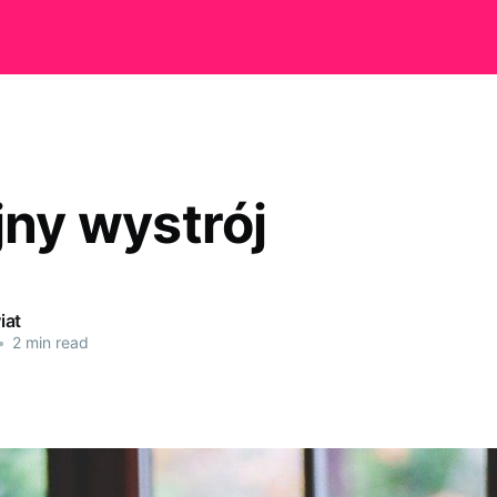
jny wystrój
iat
•
2 min read