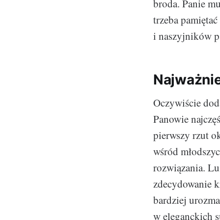
broda. Panie m
trzeba pamiętać
i naszyjników p
Najważnie
Oczywiście dodat
Panowie najczęś
pierwszy rzut o
wśród młodszych
rozwiązania. Lu
zdecydowanie kr
bardziej urozma
w eleganckich s