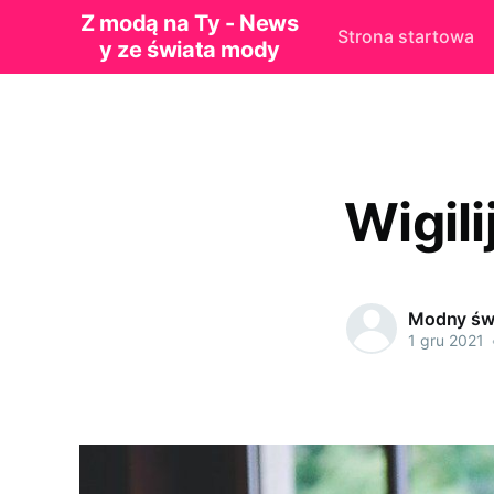
Z modą na Ty - News
Strona startowa
y ze świata mody
Wigili
Modny św
1 gru 2021