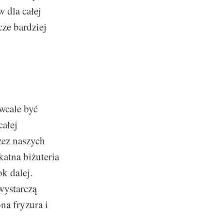
 dla całej
ze bardziej
wcale być
całej
zez naszych
katna biżuteria
k dalej.
wystarczą
na fryzura i