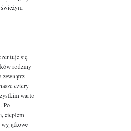
a świeżym
zentuje się
onków rodziny
a zewnątrz
nasze cztery
szystkim warto
. Po
m, ciepłem
ć wyjątkowe