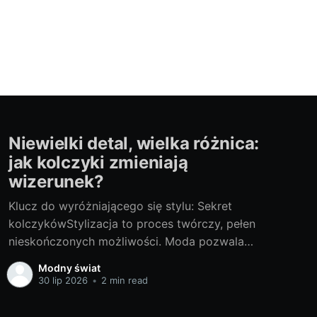
Niewielki detal, wielka różnica:
jak kolczyki zmieniają
wizerunek?
Klucz do wyróżniającego się stylu: Sekret
kolczykówStylizacja to proces twórczy, pełen
nieskończonych możliwości. Moda pozwala
nam wyrażać siebie za pomocą stroju, a jeden
Modny świat
z niewielkich, choć istotnych elementów tego
30 lip 2026
•
2 min read
układanki to biżuteria. Wśród niej nie są to,
jednak tylko duże, dominujące elementy, takie