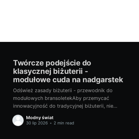
Twórcze podejście do
klasycznej biżuterii -
modułowe cuda na nadgarstek
Odśwież zasady biżuterii - przewodnik do
modułowych bransoletekAby przemycać
innowacyjność do tradycyjnej biżuterii, nie
zawsze trzeba szukać najbardziej
Modny świat
wywrotowych rozwiązań. Czasem odpowiedź
30 lip 2026
•
2 min read
leży w subtelnym odświeżeniu klasycznych
form. Tak jest w przypadku nastałego w