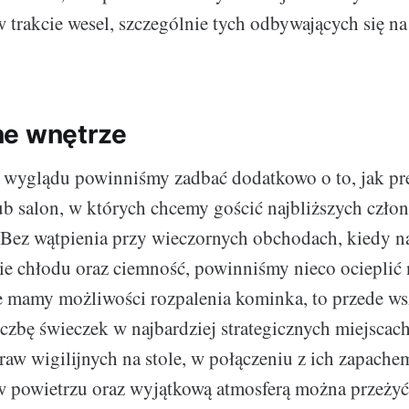
 trakcie wesel, szczególnie tych odbywających się n
ne wnętrze
wyglądu powinniśmy zadbać dodatkowo o to, jak pre
lub salon, w których chcemy gościć najbliższych czł
. Bez wątpienia przy wieczornych obchodach, kiedy n
e chłodu oraz ciemność, powinniśmy nieco ocieplić 
nie mamy możliwości rozpalenia kominka, to przede w
iczbę świeczek w najbardziej strategicznych miejscach
raw wigilijnych na stole, w połączeniu z ich zapache
w powietrzu oraz wyjątkową atmosferą można przeży