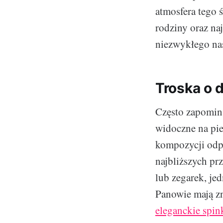
atmosfera tego 
rodziny oraz na
niezwykłego nas
Troska o 
Często zapomina
widoczne na pier
kompozycji odpo
najbliższych prz
lub zegarek, je
Panowie mają zn
eleganckie spi