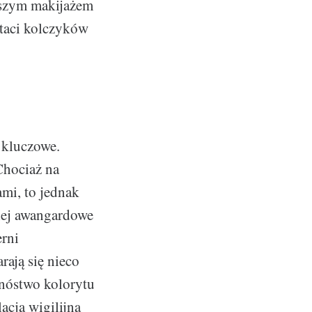
jszym makijażem
staci kolczyków
t kluczowe.
Chociaż na
ami, to jednak
iej awangardowe
erni
rają się nieco
mnóstwo kolorytu
acja wigilijna