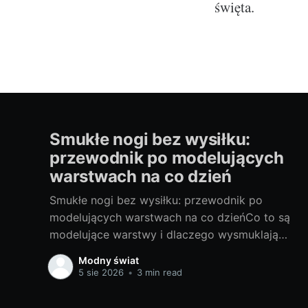
święta.
Smukłe nogi bez wysiłku:
przewodnik po modelujących
warstwach na co dzień
Smukłe nogi bez wysiłku: przewodnik po
modelujących warstwach na co dzieńCo to są
modelujące warstwy i dlaczego wysmuklają
nogi: podstawy, rodzaje, na co zwrócić
Modny świat
uwagęModelujące warstwy to sprytne elementy
5 sie 2026
•
3 min read
garderoby, które poprzez ukierunkowany ucisk
i odpowiednią konstrukcję wygładzają linię nóg,