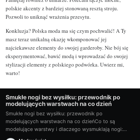
polskie akcenty z bardziej stonowaną resztą stroju.
Pozwoli to uniknąć wrażenia przesytu.
Konkluzja? Polska moda ma się czym pochwalić! A Ty
masz teraz unikalną okazję wkomponować jej
najciekawsze elementy do swojej garderoby. Nie bój się
eksperymentować, bawić modą i wprowadzać do swojej
stylizacji elementy z polskiego podwórka. Uwierz mi,
warto!
Smukłe nogi bez wysiłku: przewodnik po
modelujących warstwach na co dzień
Smukłe nogi bez wysiłku: przewodnik po
modelujących warstwach na co dzieńCo to są
modelujące warstwy i dlaczego wysmuklają nogi:
podstawy, rodzaje, na co zwrócić uwagęModelujące