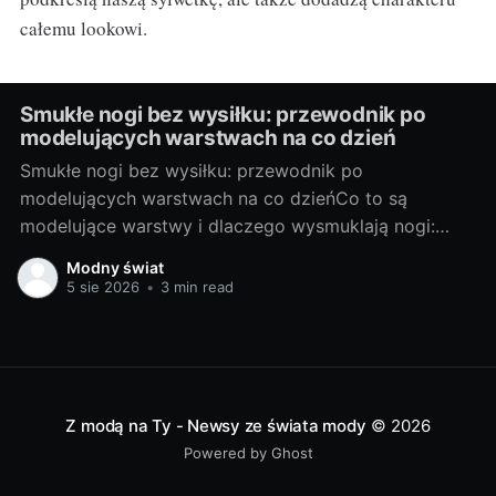
całemu lookowi.
Smukłe nogi bez wysiłku: przewodnik po
modelujących warstwach na co dzień
Smukłe nogi bez wysiłku: przewodnik po
modelujących warstwach na co dzieńCo to są
modelujące warstwy i dlaczego wysmuklają nogi:
podstawy, rodzaje, na co zwrócić uwagęModelujące
Modny świat
warstwy to sprytne elementy garderoby, które
5 sie 2026
•
3 min read
poprzez ukierunkowany ucisk i odpowiednią
konstrukcję wygładzają linię nóg, podnoszą pośladki i
subtelnie kształtują sylwetkę. Działają optycznie
(matowa powierzchnia,
Z modą na Ty - Newsy ze świata mody
© 2026
Powered by Ghost