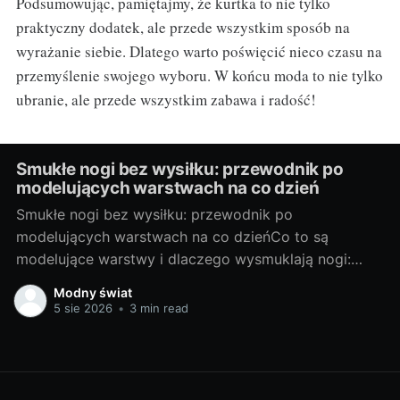
Podsumowując, pamiętajmy, że kurtka to nie tylko
praktyczny dodatek, ale przede wszystkim sposób na
wyrażanie siebie. Dlatego warto poświęcić nieco czasu na
przemyślenie swojego wyboru. W końcu moda to nie tylko
ubranie, ale przede wszystkim zabawa i radość!
Smukłe nogi bez wysiłku: przewodnik po
modelujących warstwach na co dzień
Smukłe nogi bez wysiłku: przewodnik po
modelujących warstwach na co dzieńCo to są
modelujące warstwy i dlaczego wysmuklają nogi:
podstawy, rodzaje, na co zwrócić uwagęModelujące
Modny świat
warstwy to sprytne elementy garderoby, które
5 sie 2026
•
3 min read
poprzez ukierunkowany ucisk i odpowiednią
konstrukcję wygładzają linię nóg, podnoszą pośladki i
subtelnie kształtują sylwetkę. Działają optycznie
(matowa powierzchnia,