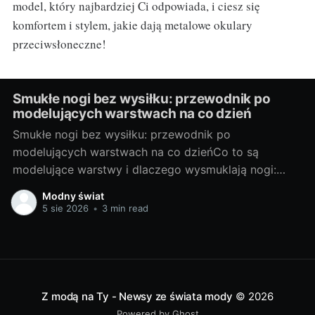
model, który najbardziej Ci odpowiada, i ciesz się
komfortem i stylem, jakie dają metalowe okulary
przeciwsłoneczne!
Smukłe nogi bez wysiłku: przewodnik po
modelujących warstwach na co dzień
Smukłe nogi bez wysiłku: przewodnik po
modelujących warstwach na co dzieńCo to są
modelujące warstwy i dlaczego wysmuklają nogi:
podstawy, rodzaje, na co zwrócić uwagęModelujące
Modny świat
warstwy to sprytne elementy garderoby, które
5 sie 2026
•
3 min read
poprzez ukierunkowany ucisk i odpowiednią
konstrukcję wygładzają linię nóg, podnoszą pośladki i
subtelnie kształtują sylwetkę. Działają optycznie
(matowa powierzchnia,
Z modą na Ty - Newsy ze świata mody
© 2026
Powered by Ghost