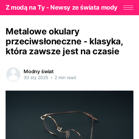
Z modą na Ty - Newsy ze świata mody
Metalowe okulary
przeciwsłoneczne - klasyka,
która zawsze jest na czasie
Modny świat
30 sty 2025
•
2 min read