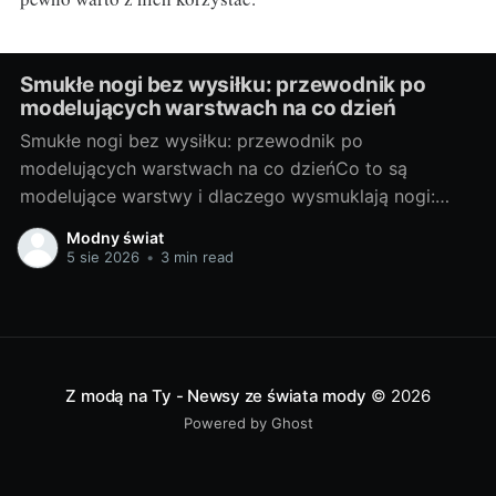
Smukłe nogi bez wysiłku: przewodnik po
modelujących warstwach na co dzień
Smukłe nogi bez wysiłku: przewodnik po
modelujących warstwach na co dzieńCo to są
modelujące warstwy i dlaczego wysmuklają nogi:
podstawy, rodzaje, na co zwrócić uwagęModelujące
Modny świat
warstwy to sprytne elementy garderoby, które
5 sie 2026
•
3 min read
poprzez ukierunkowany ucisk i odpowiednią
konstrukcję wygładzają linię nóg, podnoszą pośladki i
subtelnie kształtują sylwetkę. Działają optycznie
(matowa powierzchnia,
Z modą na Ty - Newsy ze świata mody
© 2026
Powered by Ghost