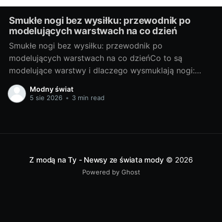
Smukłe nogi bez wysiłku: przewodnik po
modelujących warstwach na co dzień
Smukłe nogi bez wysiłku: przewodnik po
modelujących warstwach na co dzieńCo to są
modelujące warstwy i dlaczego wysmuklają nogi:
podstawy, rodzaje, na co zwrócić uwagęModelujące
Modny świat
warstwy to sprytne elementy garderoby, które
5 sie 2026
•
3 min read
poprzez ukierunkowany ucisk i odpowiednią
konstrukcję wygładzają linię nóg, podnoszą pośladki i
subtelnie kształtują sylwetkę. Działają optycznie
(matowa powierzchnia,
Z modą na Ty - Newsy ze świata mody
© 2026
Powered by Ghost