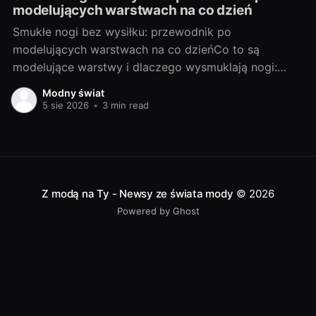
modelujących warstwach na co dzień
Smukłe nogi bez wysiłku: przewodnik po
modelujących warstwach na co dzieńCo to są
modelujące warstwy i dlaczego wysmuklają nogi:
podstawy, rodzaje, na co zwrócić uwagęModelujące
Modny świat
warstwy to sprytne elementy garderoby, które
5 sie 2026
•
3 min read
poprzez ukierunkowany ucisk i odpowiednią
konstrukcję wygładzają linię nóg, podnoszą pośladki i
subtelnie kształtują sylwetkę. Działają optycznie
(matowa powierzchnia,
Z modą na Ty - Newsy ze świata mody
© 2026
Powered by Ghost